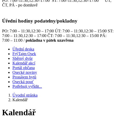
PO: 7:00–11:30,12:30–17:00 ST: 7:00–11:30,12:30–17:00 ÚT,
ČT, PÁ - po domluvě
Úřední hodiny podatelny/pokladny
PO: 7:00 – 11:30,12:30 – 17:00 ÚT: 7:00 – 11:30,12:30 – 15:00 ST:
7:00 – 11:30,12:30 – 17:00 ČT: 7:00 – 11:30,12:30 – 15:00 PÁ:
7:00 – 11:00 /
pokladna v pátek uzavřena
Úřední deska
FrýTajm Osek
Sběrný dvůr
Kalendář akcí
Portál občana
Osecké noviny
Pronájem bytů
Osecká pouť
Potřebuji vyřídit...
Úvodní stránka
Kalendář
Kalendář