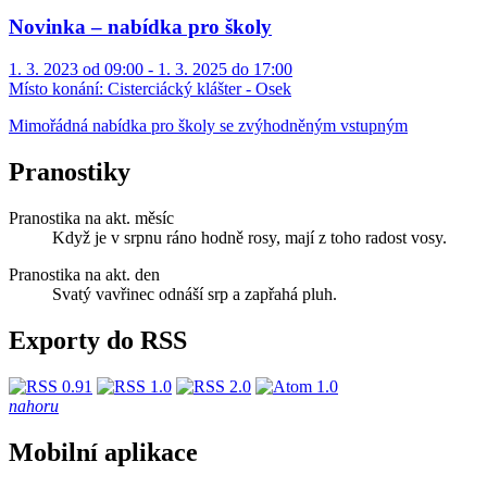
Novinka – nabídka pro školy
1. 3. 2023 od 09:00 - 1. 3. 2025 do 17:00
Místo konání:
Cisterciácký klášter - Osek
Mimořádná nabídka pro školy se zvýhodněným vstupným
Pranostiky
Pranostika na akt. měsíc
Když je v srpnu ráno hodně rosy, mají z toho radost vosy.
Pranostika na akt. den
Svatý vavřinec odnáší srp a zapřahá pluh.
Exporty do RSS
nahoru
Mobilní aplikace