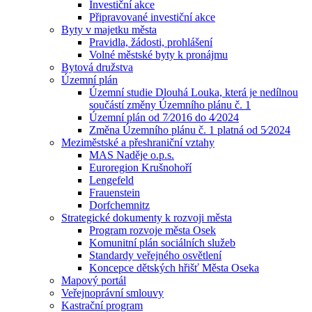
Investiční akce
Připravované investiční akce
Byty v majetku města
Pravidla, žádosti, prohlášení
Volné městské byty k pronájmu
Bytová družstva
Územní plán
Územní studie Dlouhá Louka, která je nedílnou
součástí změny Územního plánu č. 1
Územní plán od 7⁄2016 do 4⁄2024
Změna Územního plánu č. 1 platná od 5⁄2024
Meziměstské a přeshraniční vztahy
MAS Naděje o.p.s.
Euroregion Krušnohoří
Lengefeld
Frauenstein
Dorfchemnitz
Strategické dokumenty k rozvoji města
Program rozvoje města Osek
Komunitní plán sociálních služeb
Standardy veřejného osvětlení
Koncepce dětských hřišť Města Oseka
Mapový portál
Veřejnoprávní smlouvy
Kastrační program