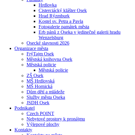
Hrdlovka
Cisterciácký klášter Osek
Hrad Rýzmburk
Kostel sv. Petra a Pavla
Fotogalerie památek města
Erb pánů z Oseka v jedinečné galerii hradu
Wenzelsburg
Osecké slavnosti 2026
Organizace města
FrýTajm Osek
Městská knihovna Osek
Městská policie
Městská policie
ZŠ Osek
MŠ Hrdlovská
MŠ Hornická
Dům dětí a mládeže
Služby města Oseka
JSDH Osek
Podnikatel
Czech POINT
Nebytové prostory k pronájmu
Výlepové plochy
Kontakty