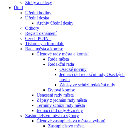
Ztráty a nálezy
Úřad
Úřední hodiny
Úřední deska
Archiv úřední desky
Odbory
Registr oznámení
Czech POINT
Tiskopisy a formuláře
Rada města a komise
Členové rady města a komisí
Rada města
Redakční rada
Osecké noviny
Jednací řád redakční rady Oseckých
novin
Zápisy ze schůzí redakční rady
Bytová komise
Usnesení rady města
Zápisy z jednání rady města
Termíny schůzí rady města
Jednací řád rady + změny
Zastupitelstvo města a výbory
Členové zastupitelstva města a výborů
Zastupitelstvo města