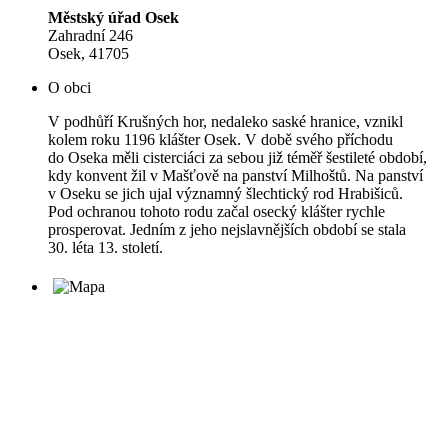
Městský úřad Osek
Zahradní 246
Osek, 41705
O obci
V podhůří Krušných hor, nedaleko saské hranice, vznikl
kolem roku 1196 klášter Osek. V době svého příchodu
do Oseka měli cisterciáci za sebou již téměř šestileté období,
kdy konvent žil v Mašťově na panství Milhoštů. Na panství
v Oseku se jich ujal významný šlechtický rod Hrabišiců.
Pod ochranou tohoto rodu začal osecký klášter rychle
prosperovat. Jedním z jeho nejslavnějších období se stala
30. léta 13. století.