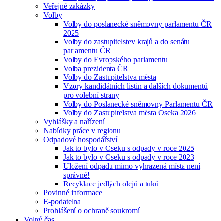
Veřejné zakázky
Volby
Volby do poslanecké sněmovny parlamentu ČR
2025
Volby do zastupitelstev krajů a do senátu
parlamentu ČR
Volby do Evropského parlamentu
Volba prezidenta ČR
Volby do Zastupitelstva města
Vzory kandidátních listin a dalších dokumentů
pro volební strany
Volby do Poslanecké sněmovny Parlamentu ČR
Volby do Zastupitelstva města Oseka 2026
Vyhlášky a nařízení
Nabídky práce v regionu
Odpadové hospodářství
Jak to bylo v Oseku s odpady v roce 2025
Jak to bylo v Oseku s odpady v roce 2023
Uložení odpadu mimo vyhrazená místa není
správné!
Recyklace jedlých olejů a tuků
Povinné informace
E-podatelna
Prohlášení o ochraně soukromí
Volný čas