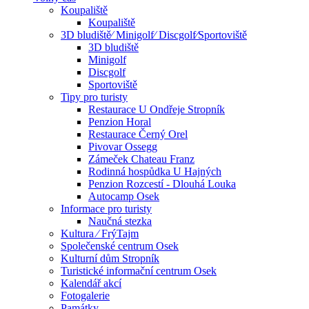
Koupaliště
Koupaliště
3D bludiště⁄ Minigolf⁄ Discgolf⁄Sportoviště
3D bludiště
Minigolf
Discgolf
Sportoviště
Tipy pro turisty
Restaurace U Ondřeje Stropník
Penzion Horal
Restaurace Černý Orel
Pivovar Ossegg
Zámeček Chateau Franz
Rodinná hospůdka U Hajných
Penzion Rozcestí - Dlouhá Louka
Autocamp Osek
Informace pro turisty
Naučná stezka
Kultura ⁄ FrýTajm
Společenské centrum Osek
Kulturní dům Stropník
Turistické informační centrum Osek
Kalendář akcí
Fotogalerie
Památky