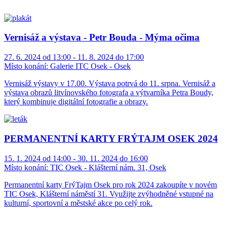
Vernisáž a výstava - Petr Bouda - Mýma očima
27. 6. 2024 od 13:00 - 11. 8. 2024 do 17:00
Místo konání:
Galerie ITC Osek - Osek
Vernisáž výstavy v 17.00. Výstava potrvá do 11. srpna. Vernisáž a
výstava obrazů litvínovského fotografa a výtvarníka Petra Boudy,
který kombinuje digitální fotografie a obrazy.
PERMANENTNÍ KARTY FRÝTAJM OSEK 2024
15. 1. 2024 od 14:00 - 30. 11. 2024 do 16:00
Místo konání:
TIC Osek - Klášterní nám. 31, Osek
Permanentní karty FrýTajm Osek pro rok 2024 zakoupíte v novém
TIC Osek, Klášterní náměstí 31. Využijte zvýhodněné vstupné na
kulturní, sportovní a městské akce po celý rok.