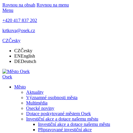
Rovnou na obsah
Rovnou na menu
Menu
+420 417 837 202
krtkova@osek.cz
CZ
Česky
CZ
Česky
EN
English
DE
Deutsch
Osek
Město
Aktuality
Významné osobnosti města
Multimédia
Osecké noviny
Dotace poskytované městem Osek
Investiční akce a dotace našemu městu
Investiční akce a dotace našemu městu
Připravované investiční akce