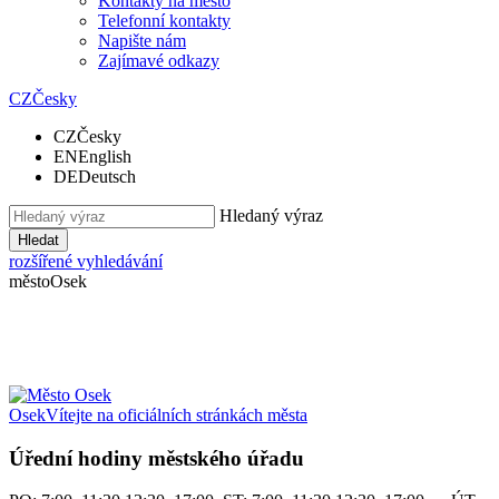
Kontakty na město
Telefonní kontakty
Napište nám
Zajímavé odkazy
CZ
Česky
CZ
Česky
EN
English
DE
Deutsch
Hledaný výraz
Hledat
rozšířené vyhledávání
město
Osek
Osek
Vítejte na oficiálních stránkách města
Úřední hodiny městského úřadu