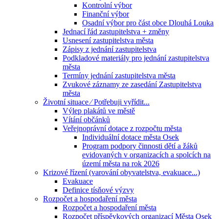
Kontrolní výbor
Finanční výbor
Osadní výbor pro část obce Dlouhá Louka
Jednací řád zastupitelstva + změny
Usnesení zastupitelstva města
Zápisy z jednání zastupitelstva
Podkladové materiály pro jednání zastupitelstva
města
Termíny jednání zastupitelstva města
Zvukové záznamy ze zasedání Zastupitelstva
města
Životní situace ⁄ Potřebuji vyřídit...
Výlep plakátů ve městě
Vítání občánků
Veřejnoprávní dotace z rozpočtu města
Individuální dotace města Osek
Program podpory činnosti dětí a žáků
evidovaných v organizacích a spolcích na
území města na rok 2026
Krizové řízení (varování obyvatelstva, evakuace...)
Evakuace
Definice tísňové výzvy
Rozpočet a hospodaření města
Rozpočet a hospodaření města
Rozpočet příspěvkových organizací Města Osek