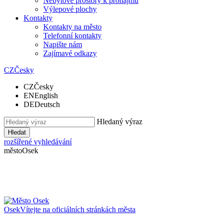
Nebytové prostory k pronájmu
Výlepové plochy
Kontakty
Kontakty na město
Telefonní kontakty
Napište nám
Zajímavé odkazy
CZ
Česky
CZ
Česky
EN
English
DE
Deutsch
Hledaný výraz
Hledat
rozšířené vyhledávání
město
Osek
Osek
Vítejte na oficiálních stránkách města