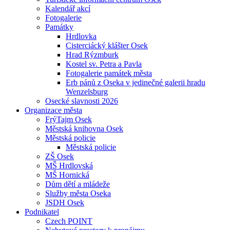
Kalendář akcí
Fotogalerie
Památky
Hrdlovka
Cisterciácký klášter Osek
Hrad Rýzmburk
Kostel sv. Petra a Pavla
Fotogalerie památek města
Erb pánů z Oseka v jedinečné galerii hradu
Wenzelsburg
Osecké slavnosti 2026
Organizace města
FrýTajm Osek
Městská knihovna Osek
Městská policie
Městská policie
ZŠ Osek
MŠ Hrdlovská
MŠ Hornická
Dům dětí a mládeže
Služby města Oseka
JSDH Osek
Podnikatel
Czech POINT