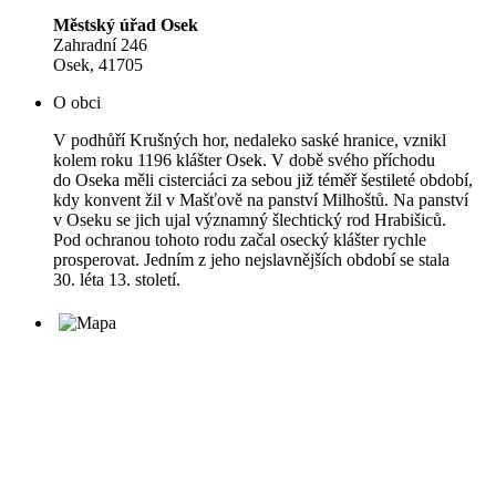
Městský úřad Osek
Zahradní 246
Osek, 41705
O obci
V podhůří Krušných hor, nedaleko saské hranice, vznikl
kolem roku 1196 klášter Osek. V době svého příchodu
do Oseka měli cisterciáci za sebou již téměř šestileté období,
kdy konvent žil v Mašťově na panství Milhoštů. Na panství
v Oseku se jich ujal významný šlechtický rod Hrabišiců.
Pod ochranou tohoto rodu začal osecký klášter rychle
prosperovat. Jedním z jeho nejslavnějších období se stala
30. léta 13. století.