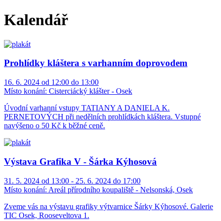
Kalendář
Prohlídky kláštera s varhanním doprovodem
16. 6. 2024 od 12:00 do 13:00
Místo konání:
Cisterciácký klášter - Osek
Úvodní varhanní vstupy TATIANY A DANIELA K.
PERNETOVÝCH při nedělních prohlídkách kláštera. Vstupné
navýšeno o 50 Kč k běžné ceně.
Výstava Grafika V - Šárka Kýhosová
31. 5. 2024 od 13:00 - 25. 6. 2024 do 17:00
Místo konání:
Areál přírodního koupaliště - Nelsonská, Osek
Zveme vás na výstavu grafiky výtvarnice Šárky Kýhosové. Galerie
TIC Osek, Rooseveltova 1.