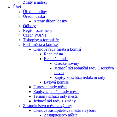
Ztráty a nálezy
Úřad
Úřední hodiny
Úřední deska
Archiv úřední desky
Odbory
Registr oznámení
Czech POINT
Tiskopisy a formuláře
Rada města a komise
Členové rady města a komisí
Rada města
Redakční rada
Osecké noviny
Jednací řád redakční rady Oseckých
novin
Zápisy ze schůzí redakční rady
Bytová komise
Usnesení rady města
Zápisy z jednání rady města
Termíny schůzí rady města
Jednací řád rady + změny
Zastupitelstvo města a výbory
Členové zastupitelstva města a výborů
Zastupitelstvo města