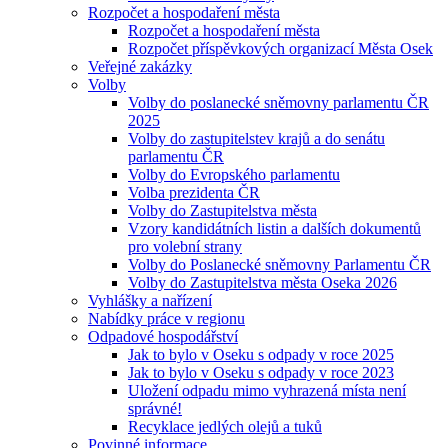
Rozpočet a hospodaření města
Rozpočet a hospodaření města
Rozpočet příspěvkových organizací Města Osek
Veřejné zakázky
Volby
Volby do poslanecké sněmovny parlamentu ČR
2025
Volby do zastupitelstev krajů a do senátu
parlamentu ČR
Volby do Evropského parlamentu
Volba prezidenta ČR
Volby do Zastupitelstva města
Vzory kandidátních listin a dalších dokumentů
pro volební strany
Volby do Poslanecké sněmovny Parlamentu ČR
Volby do Zastupitelstva města Oseka 2026
Vyhlášky a nařízení
Nabídky práce v regionu
Odpadové hospodářství
Jak to bylo v Oseku s odpady v roce 2025
Jak to bylo v Oseku s odpady v roce 2023
Uložení odpadu mimo vyhrazená místa není
správné!
Recyklace jedlých olejů a tuků
Povinné informace