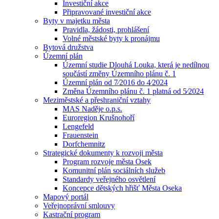
Investiční akce
Připravované investiční akce
Byty v majetku města
Pravidla, žádosti, prohlášení
Volné městské byty k pronájmu
Bytová družstva
Územní plán
Územní studie Dlouhá Louka, která je nedílnou
součástí změny Územního plánu č. 1
Územní plán od 7⁄2016 do 4⁄2024
Změna Územního plánu č. 1 platná od 5⁄2024
Meziměstské a přeshraniční vztahy
MAS Naděje o.p.s.
Euroregion Krušnohoří
Lengefeld
Frauenstein
Dorfchemnitz
Strategické dokumenty k rozvoji města
Program rozvoje města Osek
Komunitní plán sociálních služeb
Standardy veřejného osvětlení
Koncepce dětských hřišť Města Oseka
Mapový portál
Veřejnoprávní smlouvy
Kastrační program