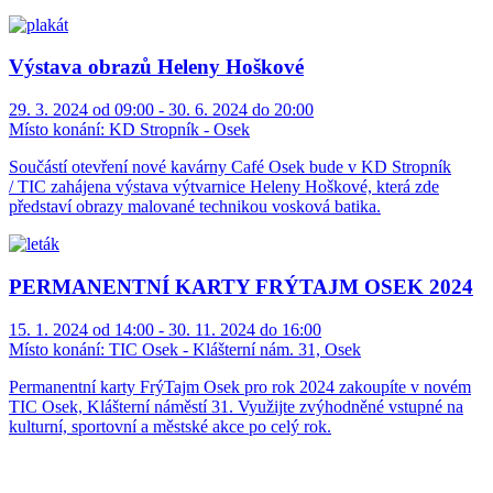
Výstava obrazů Heleny Hoškové
29. 3. 2024 od 09:00 - 30. 6. 2024 do 20:00
Místo konání:
KD Stropník - Osek
Součástí otevření nové kavárny Café Osek bude v KD Stropník
/ TIC zahájena výstava výtvarnice Heleny Hoškové, která zde
představí obrazy malované technikou vosková batika.
PERMANENTNÍ KARTY FRÝTAJM OSEK 2024
15. 1. 2024 od 14:00 - 30. 11. 2024 do 16:00
Místo konání:
TIC Osek - Klášterní nám. 31, Osek
Permanentní karty FrýTajm Osek pro rok 2024 zakoupíte v novém
TIC Osek, Klášterní náměstí 31. Využijte zvýhodněné vstupné na
kulturní, sportovní a městské akce po celý rok.