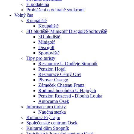
E-podatelna
Prohlášení o ochraně soukromí
Volný čas
Koupaliště
Koupaliště
3D bludiště⁄ Minigolf⁄ Discgolf⁄Sportoviště
3D bludiště
Minigolf
Discgolf
Sportoviště
Tipy pro turisty
Restaurace U Ondřeje Stropník
Penzion Horal
Restaurace Černý Orel
Pivovar Ossegg
Zámeček Chateau Franz
Rodinná hospůdka U Hajných
Penzion Rozcestí - Dlouhá Louka
Autocamp Osek
Informace pro turisty
Naučná stezka
Kultura ⁄ FrýTajm
Společenské centrum Osek
Kulturní dům Stropník
Turistické informační centrum Osek