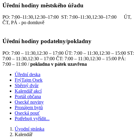
Úřední hodiny městského úřadu
PO: 7:00–11:30,12:30–17:00 ST: 7:00–11:30,12:30–17:00 ÚT,
ČT, PÁ - po domluvě
Úřední hodiny podatelny/pokladny
PO: 7:00 – 11:30,12:30 – 17:00 ÚT: 7:00 – 11:30,12:30 – 15:00 ST:
7:00 – 11:30,12:30 – 17:00 ČT: 7:00 – 11:30,12:30 – 15:00 PÁ:
7:00 – 11:00 /
pokladna v pátek uzavřena
Úřední deska
FrýTajm Osek
Sběrný dvůr
Kalendář akcí
Portál občana
Osecké noviny
Pronájem bytů
Osecká pouť
Potřebuji vyřídit...
Úvodní stránka
Kalendář