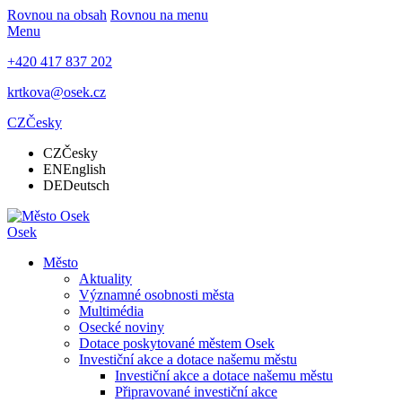
Rovnou na obsah
Rovnou na menu
Menu
+420 417 837 202
krtkova@osek.cz
CZ
Česky
CZ
Česky
EN
English
DE
Deutsch
Osek
Město
Aktuality
Významné osobnosti města
Multimédia
Osecké noviny
Dotace poskytované městem Osek
Investiční akce a dotace našemu městu
Investiční akce a dotace našemu městu
Připravované investiční akce