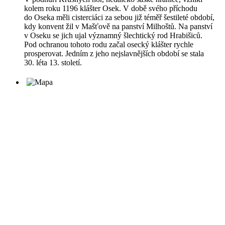
kolem roku 1196 klášter Osek. V době svého příchodu
do Oseka měli cisterciáci za sebou již téměř šestileté období,
kdy konvent žil v Mašťově na panství Milhoštů. Na panství
v Oseku se jich ujal významný šlechtický rod Hrabišiců.
Pod ochranou tohoto rodu začal osecký klášter rychle
prosperovat. Jedním z jeho nejslavnějších období se stala
30. léta 13. století.