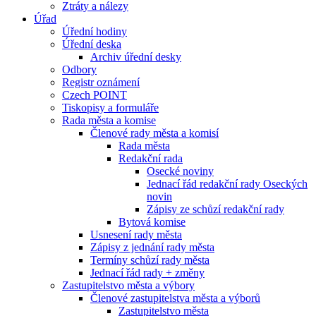
Ztráty a nálezy
Úřad
Úřední hodiny
Úřední deska
Archiv úřední desky
Odbory
Registr oznámení
Czech POINT
Tiskopisy a formuláře
Rada města a komise
Členové rady města a komisí
Rada města
Redakční rada
Osecké noviny
Jednací řád redakční rady Oseckých
novin
Zápisy ze schůzí redakční rady
Bytová komise
Usnesení rady města
Zápisy z jednání rady města
Termíny schůzí rady města
Jednací řád rady + změny
Zastupitelstvo města a výbory
Členové zastupitelstva města a výborů
Zastupitelstvo města