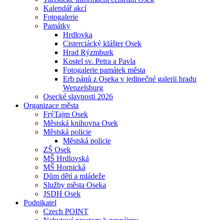
Kalendář akcí
Fotogalerie
Památky
Hrdlovka
Cisterciácký klášter Osek
Hrad Rýzmburk
Kostel sv. Petra a Pavla
Fotogalerie památek města
Erb pánů z Oseka v jedinečné galerii hradu
Wenzelsburg
Osecké slavnosti 2026
Organizace města
FrýTajm Osek
Městská knihovna Osek
Městská policie
Městská policie
ZŠ Osek
MŠ Hrdlovská
MŠ Hornická
Dům dětí a mládeže
Služby města Oseka
JSDH Osek
Podnikatel
Czech POINT