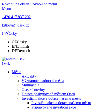
Rovnou na obsah
Rovnou na menu
Menu
+420 417 837 202
krtkova@osek.cz
CZ
Česky
CZ
Česky
EN
English
DE
Deutsch
Osek
Město
Aktuality
Významné osobnosti města
Multimédia
Osecké noviny
Dotace poskytované městem Osek
Investiční akce a dotace našemu městu
Investiční akce a dotace našemu městu
Připravované investiční akce