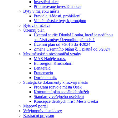
Investiční akce
Připravované investiční akce
Byty v majetku města
Pravidla, žádosti, prohlášení
Volné městské byty k pronájmu
Bytová družstva
Územní plán
Územní studie Dlouhá Louka, která je nedílnou
součástí změny Územního plánu č. 1
Územní plán od 7⁄2016 do 4⁄2024
Změna Územního plánu č. 1 platná od 5⁄2024
Meziměstské a přeshraniční vztahy
MAS Naděje o.p.s.
Euroregion Krušnohoří
Lengefeld
Frauenstein
Dorfchemnitz
Strategické dokumenty k rozvoji města
Program rozvoje města Osek
Komunitní plán sociálních služeb
Standardy veřejného osvětlení
Koncepce dětských hřišť Města Oseka
Mapový portál
Veřejnoprávní smlouvy
Kastrační program