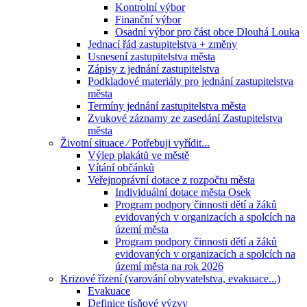
Kontrolní výbor
Finanční výbor
Osadní výbor pro část obce Dlouhá Louka
Jednací řád zastupitelstva + změny
Usnesení zastupitelstva města
Zápisy z jednání zastupitelstva
Podkladové materiály pro jednání zastupitelstva
města
Termíny jednání zastupitelstva města
Zvukové záznamy ze zasedání Zastupitelstva
města
Životní situace ⁄ Potřebuji vyřídit...
Výlep plakátů ve městě
Vítání občánků
Veřejnoprávní dotace z rozpočtu města
Individuální dotace města Osek
Program podpory činnosti dětí a žáků
evidovaných v organizacích a spolcích na
území města
Program podpory činnosti dětí a žáků
evidovaných v organizacích a spolcích na
území města na rok 2026
Krizové řízení (varování obyvatelstva, evakuace...)
Evakuace
Definice tísňové výzvy