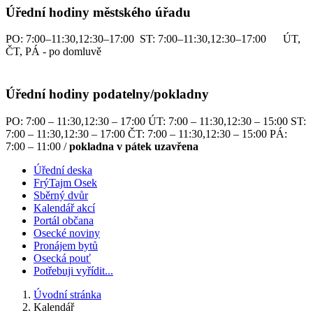
Úřední hodiny městského úřadu
PO: 7:00–11:30,12:30–17:00 ST: 7:00–11:30,12:30–17:00 ÚT,
ČT, PÁ - po domluvě
Úřední hodiny podatelny/pokladny
PO: 7:00 – 11:30,12:30 – 17:00 ÚT: 7:00 – 11:30,12:30 – 15:00 ST:
7:00 – 11:30,12:30 – 17:00 ČT: 7:00 – 11:30,12:30 – 15:00 PÁ:
7:00 – 11:00 /
pokladna v pátek uzavřena
Úřední deska
FrýTajm Osek
Sběrný dvůr
Kalendář akcí
Portál občana
Osecké noviny
Pronájem bytů
Osecká pouť
Potřebuji vyřídit...
Úvodní stránka
Kalendář