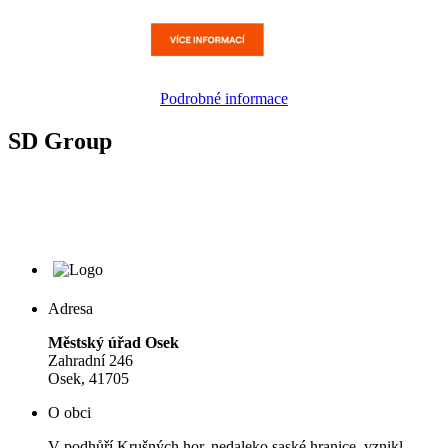
Podrobné informace
SD Group
Adresa
Městský úřad Osek
Zahradní 246
Osek, 41705
O obci
V podhůří Krušných hor, nedaleko saské hranice, vznikl