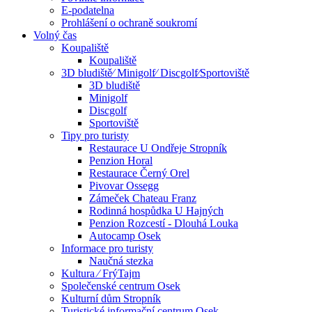
E-podatelna
Prohlášení o ochraně soukromí
Volný čas
Koupaliště
Koupaliště
3D bludiště⁄ Minigolf⁄ Discgolf⁄Sportoviště
3D bludiště
Minigolf
Discgolf
Sportoviště
Tipy pro turisty
Restaurace U Ondřeje Stropník
Penzion Horal
Restaurace Černý Orel
Pivovar Ossegg
Zámeček Chateau Franz
Rodinná hospůdka U Hajných
Penzion Rozcestí - Dlouhá Louka
Autocamp Osek
Informace pro turisty
Naučná stezka
Kultura ⁄ FrýTajm
Společenské centrum Osek
Kulturní dům Stropník
Turistické informační centrum Osek