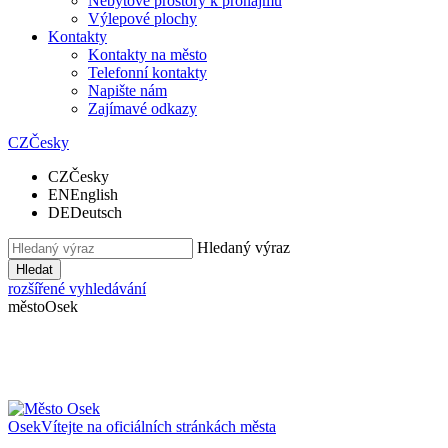
Nebytové prostory k pronájmu
Výlepové plochy
Kontakty
Kontakty na město
Telefonní kontakty
Napište nám
Zajímavé odkazy
CZ
Česky
CZ
Česky
EN
English
DE
Deutsch
Hledaný výraz
Hledat
rozšířené vyhledávání
město
Osek
Osek
Vítejte na oficiálních stránkách města