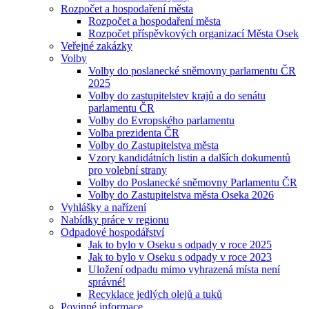
Rozpočet a hospodaření města
Rozpočet a hospodaření města
Rozpočet příspěvkových organizací Města Osek
Veřejné zakázky
Volby
Volby do poslanecké sněmovny parlamentu ČR
2025
Volby do zastupitelstev krajů a do senátu
parlamentu ČR
Volby do Evropského parlamentu
Volba prezidenta ČR
Volby do Zastupitelstva města
Vzory kandidátních listin a dalších dokumentů
pro volební strany
Volby do Poslanecké sněmovny Parlamentu ČR
Volby do Zastupitelstva města Oseka 2026
Vyhlášky a nařízení
Nabídky práce v regionu
Odpadové hospodářství
Jak to bylo v Oseku s odpady v roce 2025
Jak to bylo v Oseku s odpady v roce 2023
Uložení odpadu mimo vyhrazená místa není
správné!
Recyklace jedlých olejů a tuků
Povinné informace