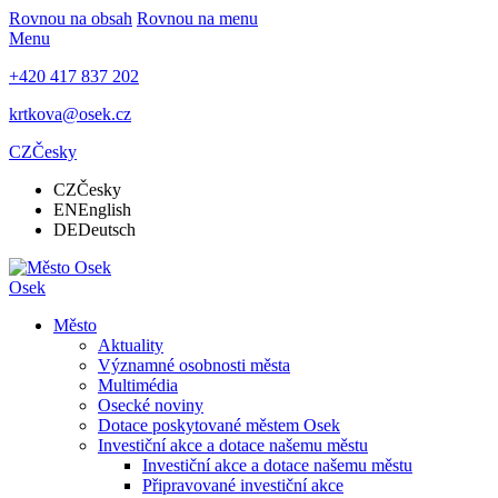
Rovnou na obsah
Rovnou na menu
Menu
+420 417 837 202
krtkova@osek.cz
CZ
Česky
CZ
Česky
EN
English
DE
Deutsch
Osek
Město
Aktuality
Významné osobnosti města
Multimédia
Osecké noviny
Dotace poskytované městem Osek
Investiční akce a dotace našemu městu
Investiční akce a dotace našemu městu
Připravované investiční akce