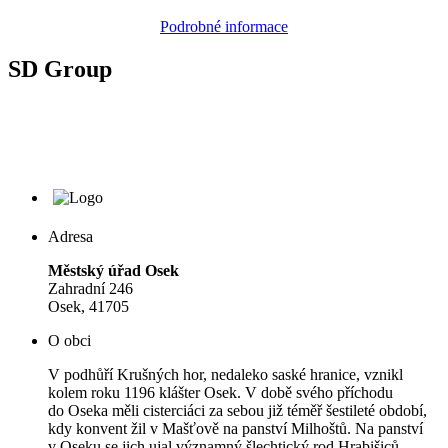
Podrobné informace
SD Group
Adresa
Městský úřad Osek
Zahradní 246
Osek, 41705
O obci
V podhůří Krušných hor, nedaleko saské hranice, vznikl
kolem roku 1196 klášter Osek. V době svého příchodu
do Oseka měli cisterciáci za sebou již téměř šestileté období,
kdy konvent žil v Mašťově na panství Milhoštů. Na panství
v Oseku se jich ujal významný šlechtický rod Hrabišiců.