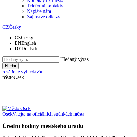
Kontakty na město
Telefonní kontakty
Napište nám
Zajímavé odkazy
CZ
Česky
CZ
Česky
EN
English
DE
Deutsch
Hledaný výraz
Hledat
rozšířené vyhledávání
město
Osek
Osek
Vítejte na oficiálních stránkách města
Úřední hodiny městského úřadu