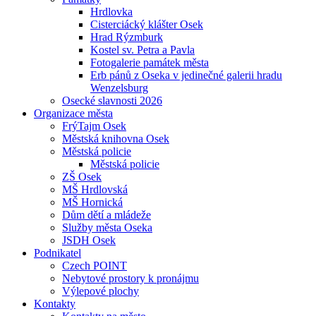
Hrdlovka
Cisterciácký klášter Osek
Hrad Rýzmburk
Kostel sv. Petra a Pavla
Fotogalerie památek města
Erb pánů z Oseka v jedinečné galerii hradu
Wenzelsburg
Osecké slavnosti 2026
Organizace města
FrýTajm Osek
Městská knihovna Osek
Městská policie
Městská policie
ZŠ Osek
MŠ Hrdlovská
MŠ Hornická
Dům dětí a mládeže
Služby města Oseka
JSDH Osek
Podnikatel
Czech POINT
Nebytové prostory k pronájmu
Výlepové plochy
Kontakty