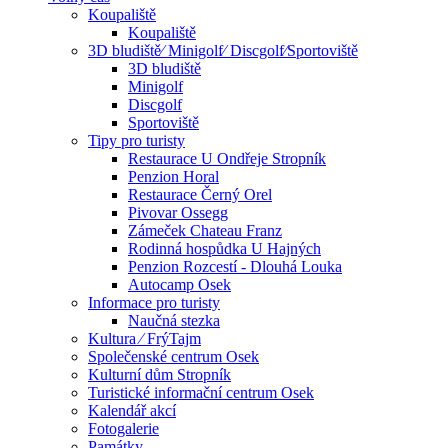
Koupaliště
Koupaliště
3D bludiště⁄ Minigolf⁄ Discgolf⁄Sportoviště
3D bludiště
Minigolf
Discgolf
Sportoviště
Tipy pro turisty
Restaurace U Ondřeje Stropník
Penzion Horal
Restaurace Černý Orel
Pivovar Ossegg
Zámeček Chateau Franz
Rodinná hospůdka U Hajných
Penzion Rozcestí - Dlouhá Louka
Autocamp Osek
Informace pro turisty
Naučná stezka
Kultura ⁄ FrýTajm
Společenské centrum Osek
Kulturní dům Stropník
Turistické informační centrum Osek
Kalendář akcí
Fotogalerie
Památky