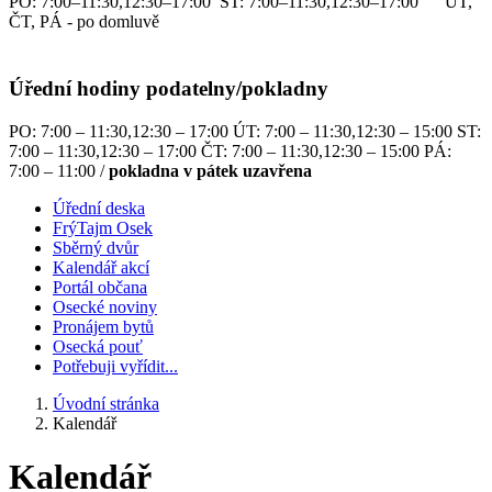
PO: 7:00–11:30,12:30–17:00 ST: 7:00–11:30,12:30–17:00 ÚT,
ČT, PÁ - po domluvě
Úřední hodiny podatelny/pokladny
PO: 7:00 – 11:30,12:30 – 17:00 ÚT: 7:00 – 11:30,12:30 – 15:00 ST:
7:00 – 11:30,12:30 – 17:00 ČT: 7:00 – 11:30,12:30 – 15:00 PÁ:
7:00 – 11:00 /
pokladna v pátek uzavřena
Úřední deska
FrýTajm Osek
Sběrný dvůr
Kalendář akcí
Portál občana
Osecké noviny
Pronájem bytů
Osecká pouť
Potřebuji vyřídit...
Úvodní stránka
Kalendář
Kalendář