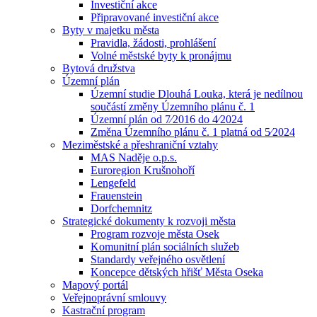
Investiční akce
Připravované investiční akce
Byty v majetku města
Pravidla, žádosti, prohlášení
Volné městské byty k pronájmu
Bytová družstva
Územní plán
Územní studie Dlouhá Louka, která je nedílnou
součástí změny Územního plánu č. 1
Územní plán od 7⁄2016 do 4⁄2024
Změna Územního plánu č. 1 platná od 5⁄2024
Meziměstské a přeshraniční vztahy
MAS Naděje o.p.s.
Euroregion Krušnohoří
Lengefeld
Frauenstein
Dorfchemnitz
Strategické dokumenty k rozvoji města
Program rozvoje města Osek
Komunitní plán sociálních služeb
Standardy veřejného osvětlení
Koncepce dětských hřišť Města Oseka
Mapový portál
Veřejnoprávní smlouvy
Kastrační program