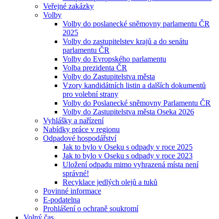
Veřejné zakázky
Volby
Volby do poslanecké sněmovny parlamentu ČR
2025
Volby do zastupitelstev krajů a do senátu
parlamentu ČR
Volby do Evropského parlamentu
Volba prezidenta ČR
Volby do Zastupitelstva města
Vzory kandidátních listin a dalších dokumentů
pro volební strany
Volby do Poslanecké sněmovny Parlamentu ČR
Volby do Zastupitelstva města Oseka 2026
Vyhlášky a nařízení
Nabídky práce v regionu
Odpadové hospodářství
Jak to bylo v Oseku s odpady v roce 2025
Jak to bylo v Oseku s odpady v roce 2023
Uložení odpadu mimo vyhrazená místa není
správné!
Recyklace jedlých olejů a tuků
Povinné informace
E-podatelna
Prohlášení o ochraně soukromí
Volný čas