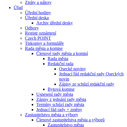
Ztráty a nálezy
Úřad
Úřední hodiny
Úřední deska
Archiv úřední desky
Odbory
Registr oznámení
Czech POINT
Tiskopisy a formuláře
Rada města a komise
Členové rady města a komisí
Rada města
Redakční rada
Osecké noviny
Jednací řád redakční rady Oseckých
novin
Zápisy ze schůzí redakční rady
Bytová komise
Usnesení rady města
Zápisy z jednání rady města
Termíny schůzí rady města
Jednací řád rady + změny
Zastupitelstvo města a výbory
Členové zastupitelstva města a výborů
Zastupitelstvo města