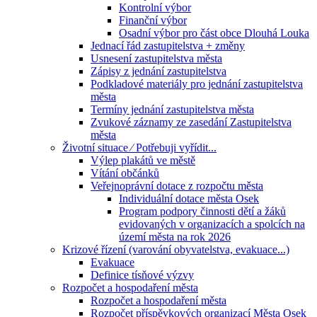
Kontrolní výbor
Finanční výbor
Osadní výbor pro část obce Dlouhá Louka
Jednací řád zastupitelstva + změny
Usnesení zastupitelstva města
Zápisy z jednání zastupitelstva
Podkladové materiály pro jednání zastupitelstva
města
Termíny jednání zastupitelstva města
Zvukové záznamy ze zasedání Zastupitelstva
města
Životní situace ⁄ Potřebuji vyřídit...
Výlep plakátů ve městě
Vítání občánků
Veřejnoprávní dotace z rozpočtu města
Individuální dotace města Osek
Program podpory činnosti dětí a žáků
evidovaných v organizacích a spolcích na
území města na rok 2026
Krizové řízení (varování obyvatelstva, evakuace...)
Evakuace
Definice tísňové výzvy
Rozpočet a hospodaření města
Rozpočet a hospodaření města
Rozpočet příspěvkových organizací Města Osek